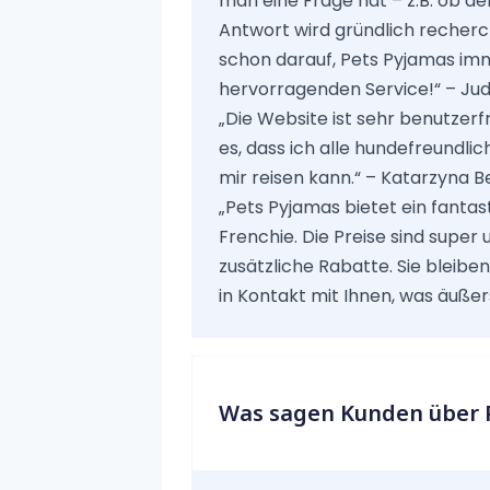
man eine Frage hat – z.B. ob der
Antwort wird gründlich recherch
schon darauf, Pets Pyjamas imm
hervorragenden Service!“ – Ju
„Die Website ist sehr benutzer
es, dass ich alle hundefreundl
mir reisen kann.“ – Katarzyna 
„Pets Pyjamas bietet ein fantas
Frenchie. Die Preise sind super
zusätzliche Rabatte. Sie blei
in Kontakt mit Ihnen, was äußers
Was sagen Kunden über 