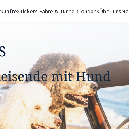
rkünfte
Tickets Fähre & Tunnel
London
Über uns
Ne
s
Reisende mit Hund