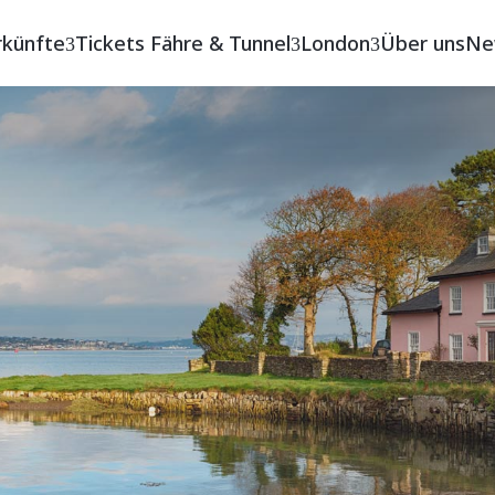
rkünfte
Tickets Fähre & Tunnel
London
Über uns
Ne