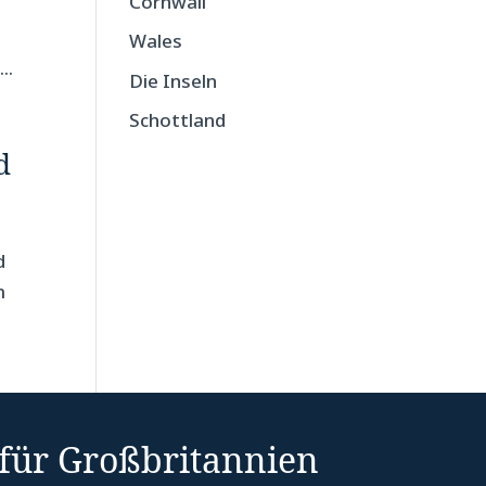
Cornwall
Wales
..
Die Inseln
Schottland
d
d
m
 für Großbritannien